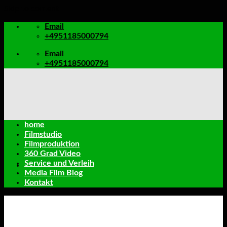
Skip to content
Email
+4951185000794
Email
+4951185000794
home
Filmstudio
Filmproduktion
360 Grad Video
Service und Verleih
Media Film Blog
Kontakt