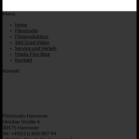
Menü
home
Filmstudio
Filmproduktion
360 Grad Video
Service und Verleih
Media Film Blog
Kontakt
Kontakt
Filmstudio Hannover
Hinüber Straße 4
30175 Hannover
Tel: +49(511) 850 007 94