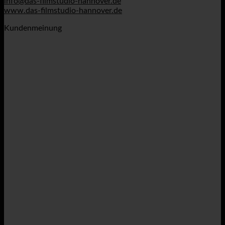
info@das-filmstudio-hannover.de
www.das-filmstudio-hannover.de
Kundenmeinung