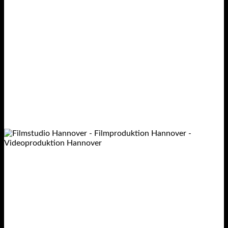
Filmstudio Hannover
–
Ihr
Spezialist für eine hochwertige
Filmproduktion /
Videoproduktion
Das Filmstudio Hannover bietet Bluescreen /
Greenscreen / auf 285m2 für Ihre
Filmproduktion
und Postproduktion an.
Filmproduktion auf über 1000m2 für
Ihren Werbefilm, Imagefilm oder
Unternehmensfilm!
Im über 1.000m² großen Studiokomplex befinden sich ein
Konferenz- / Aufenthaltsraum mit Küche, Internetzugang