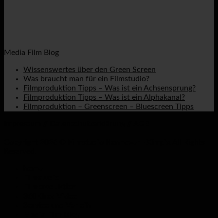
Media Film Blog
Wissenswertes über den Green Screen
Was braucht man für ein Filmstudio?
Filmproduktion Tipps – Was ist ein Achsensprung?
Filmproduktion Tipps – Was ist ein Alphakanal?
Filmproduktion – Greenscreen – Bluescreen Tipps
Impressum
//
Datenschutzerklärung
//
AGB
Copyright 2026 © Filmstudio Hannover - Ximpix
All Rights
Reserved.
home
Filmstudio
Filmproduktion
360 Grad Video
Service und Verleih
Media Film Blog