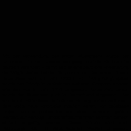
Mit der Verwendung des ersten Bluescreens wurde der
Grundstein für den Greenscreen gelegt und die Filmbranche
deutlich verändert – damit gab es eine deutliche Erweiterung
der Möglichkeiten bei der Filmproduktion. Den ersten Einsatz
hatte diese Technik im Jahr 1933 im Film “King Kong”, später
wurde das Prinzip in zahlreichen weiteren Kinoproduktionen
wie Ben Hur im Jahr 1959 umgesetzt. Kurze Zeit darauf
wurde der Bluescreen auch in Deutschland eingesetzt. Hier
wurde mit Hilfe dieser Technik der Hintergrund so verändert,
dass völlig neue Eindrücke möglich waren: Ein beliebiges
Objekt konnte problemlos vor einer Leinwand gefilmt
werden, aufwendige Landschaftsaufnahmen konnten danach
einfach eingefügt werden. Dieses Prinzip wird auch
heutzutage noch in verschiedenen Medien umgesetzt: