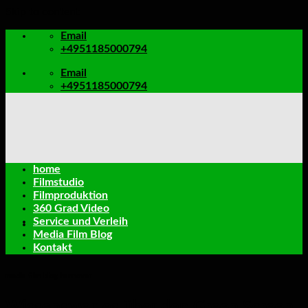
Skip to content
Email
+4951185000794
Email
+4951185000794
home
Filmstudio
Filmproduktion
360 Grad Video
Service und Verleih
Media Film Blog
Kontakt
media film blog hannover
Wissenswertes über den Green Screen