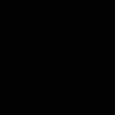
Sowohl im Fernsehen als auch in
Filmproduktionen
werden
Greenscreens eingesetzt. In sogenannten virtuellen Studios
können moderne TV-Sendungen wie Talkshows oder
Nachrichtensendungen aufgenommen werden – ein
bekanntes Beispiel sind die Wettervorhersagen, bei denen der
Greenscreen durch eine Wetterkarte ersetzt wird, vor der der
Nachrichtensprecher agiert. Auch in großen
Filmproduktionen wird weiterhin mit Greenscreens
gearbeitet: Bekannte Filme wie die “Harry Potter”-Trilogie
oder “Star Wars” bestehen zu einem großen Teil aus
Aufnahmen, die mit Hilfe eines Greenscreens
zusammengefügt wurden. Aber auch abseits von Kinofilmen
findet die Arbeit mit Greenscreens Verwendung: Bei der
Produktion von
Imagefilmen
kann beispielsweise der
Geschäftsführer oder ein Mitarbeiter vor einer grünen
Leinwand gestikulieren oder agieren, während der
Hintergrund bei der Postproduktion durch Aufnahmen aus
dem Unternehmen oder des Produkts ersetzt wird. Auch bei
der Produktion von Musikvideos wirken eingesetzte
Hintergründe besonders effektiv: So kann beispielsweise der
Musiker ausdrucksstark in Szene gesetzt werden.
Die technischen Möglichkeiten bei der Film- und
Videoproduktion werden durch den Einsatz von
Greenscreens deutlich erweitert – kreative und effektvolle