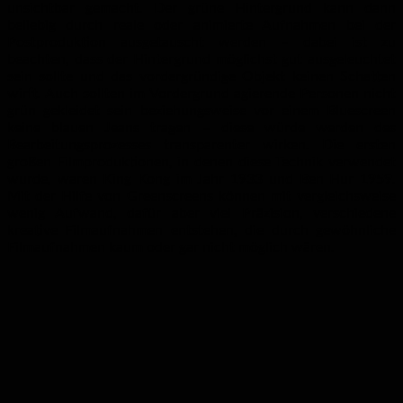
unsichtbar gemacht. Der grüne Hintergrund kann dann
beliebig durch reale oder animierte Aufnahmen bei der
Postproduktion ausgetauscht werden – dabei ist zu
beachten, dass der Hintergrund möglichst gut ausgeleuchtet
sein sollte und das vordergründige Objekt keinen Schatten
wirft. Auch sollten im Vordergrund agierende Personen nicht
grün gekleidet sein beziehungsweise vor einem Bluescreen
keine blauen Jeans tragen – diese würde werden des
Bearbeitungsprozesses transparenter wirken. Die ersten
großen Filmproduktionen, in denen diese Technik verwendet
wurde, waren King Kong im Jahr 1933 und Ben Hur 1959.
Mit der Hilfe von Greenscreens können mit vergleichsweise
wenig Aufwand, dafür aber viel Präzision, verschiedene
kreative Filmaufnahmen entstehen, die durch gewöhnliche
Filmaufnahmen kaum oder gar nicht möglich wären.