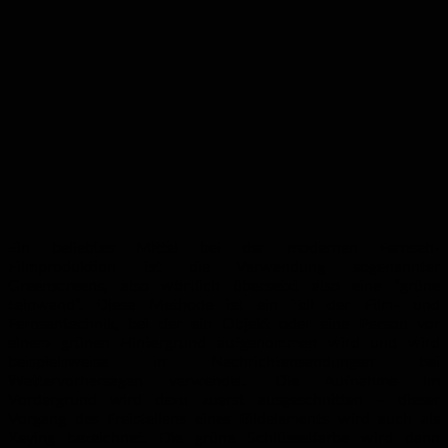
Ein beliebtes Mittel bei der modernen Fernseh-
Filmproduktion ist die Verwendung sogenannter
Greenscreens, also wörtlich übersetzt also eine “grüne
Leinwand”. Diese Methode ist ein Teil der Film- und
Fernsehtechnik, bei der ein Objekt oder eine Person vor
einem grünen Hintergrund aufgenommen wird und wird
beispielsweise in Nachrichtensendungen bei
Wettervorhersagen verwendet. Die Aufnahme im
Vordergrund wird dazu zuerst ausgeschnitten – dieser
Vorgang des Freistellens eines Bildelements wird auch als
Keying bezeichnet. Die grüne Schlüsselfarbe wird dann