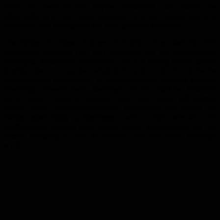
nicht am menschlichen Körper vorkommt. Das macht die
Verarbeitung in der Postproduktion und das Keying deutlich
einfacher und ermöglicht ein sehr genaues Arbeiten.
Die Kosten für diesen Prozess sind also zum großen Teil vom
gewählten Material und den Ausgaben für die Beleuchtung
abhängig. Amateure verwenden oft aus Preisgründen grüne
Stoffe, die im Handel erhältlich sind und für einfache
Produktionen ausreichen. In professionellen Studios werden
allerdings Greenscreens benötigt, die ein exaktes Arbeiten
ohne Fehler möglich machen. Hier sind daher oft stabile
Metall- oder Holzkonstruktionen vorhanden, auf denen die
Farbe ebenmäßig aufgetragen wird. Hier werden oft
großräumige Studios oder sogar Hallen eingerichtet, da für
diesen Vorgang je nach Aufnahme sehr viel Platz benötigt
wird.