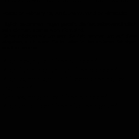
Posted on
February 18, 2016
June 27, 2018
by
Filmstudio
Täglich bekommen Fragen gestellt, die fast selbstverständlich
sein könnten, aber es wohl nicht sind.
Daher möchten wir uns gern die Zeit nehmen und auf diese
eingehen, auch wenn Sie in Teilen in den anderen Beiträgen
erwähnt wurden.
Was bedeutet Greenscreen?
Was für ein grün für Greenscreen?
Was kann man mit Greenscreen alles
machen?
Seit wann gibt es Greenscreen?
Warum ist der Green Screen grün?