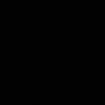
In der Filmproduktion wird meistens zwischen einem
Greenscreen
und einem
Bluescreen
unterschieden,
Produzenten haben also die Wahl zwischen einer blauen und
einer grünen Leinwand – heutzutage wird allerdings meistens
ein grüner Farbton gewählt, da so ein hellerer Farbeindruck
und kräftigere Nuancen erzielt werden können. Dabei wird
ein besonderer Grünton gewählt: Um ein optimales Ergebnis
zu erhalten, muss die Farbe besonders rein sein und darf
einfallendes Licht nicht spiegeln. Ebenso wichtig wie die
Wahl der reinen Grundfarbe Grün ohne Mischverhältnis ist
die richtige Beleuchtung: Nur, wenn der Greenscreen richtig
ausgeleuchtet wird und das Objekt oder die Person im
Vordergrund keinen Schatten wirft, kann ein präzises
Ergebnis ohne Verluste erreicht werden. Im Grunde könnte
bei modernen Aufnahmen auch jede andere Farbe verwendet
werden – jedoch eignen sich Blau und insbesondere Grün
immer noch am besten, da vor allem Grün in dieser Form