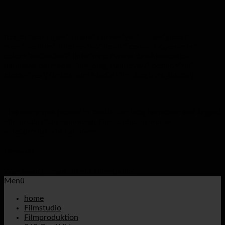
[trx_button type=”square” curve=”yes” style=”global”
size=”medium” fullsize=”no” icon=”icon-left-open-mini”
color=”#BDBDBD” link=”http://www.das-filmstudio-
hannover.de/media_film_blog_hannover/” popup=”no”
block=”yes”]Zurück zum Media Film Blog[/trx_button]
This entry was posted in
media film blog hannover
and tagged
Filmproduktion Hannover
,
Filmstudio
,
hannover
,
videoproduktion hannover
.
Filmstudio
Was braucht man für ein Filmstudio?
Menü
home
Filmstudio
Filmproduktion