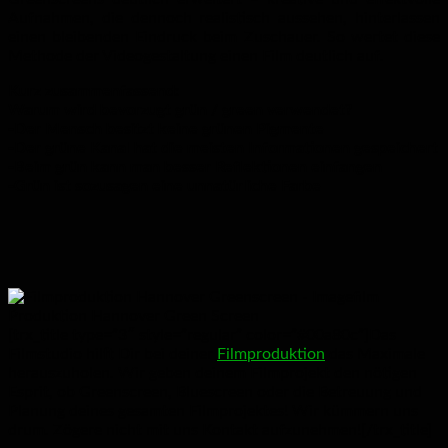
Aufnahmen, die dennoch realistisch aussehen, hinterlassen
einen bleibenden Eindruck beim Zuschauer. So wertet diese
Methode der Videogestaltung einen Film deutlich auf.
Kurz zusammenfassend:
Warum wird bevorzugt grün / green verwendet?
-Der Mensch besitzt keine grünen Pigmente
-Der grüne Kanal hat die meisten Informationen gespeichert
-Beim grün kann man besser Reflektionen einfangen
-Grün ist sozusagen eine unnatürliche Farbe
[trx_title type=”3″ style=”regular” color=”#00a80c”]Das
Filmstudio hilft Dir bei deiner
Filmproduktion
das Maximale
herauszuholen. Wir geben deinem Filmprojekt den nötigen
Esprit, ob Greenscreen, Bluescreen oder die Betreuung und
Planung deines gesamten Filmprojektes! Wir kümmern uns
drum. Zögere nicht mit uns Kontakt aufzunehmen![/trx_title]