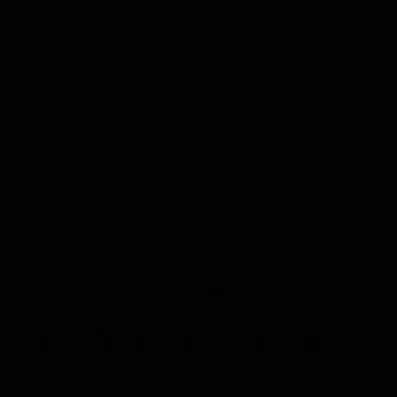
Personal
Wir stellen Ihnen gerne ein professionelles Team und
Equipment für die Realisierung Ihres Projektes zusammen:
Kameras, Kamerabühne, Tontechnik, Licht, Maske sowie alle
erforderlichen Services wie Planung, Consulting und
Distruibution.
Verleih
Das Portfolio beinhaltet sämtliche professionellen Kamera-
und Schnittsysteme sowie umfangreiche Spezialtechnik für
Luft- und Unterwasseraufnahmen, samt Mikrofonie- und
Lichtausrüstung. In Kürze werden wir Ihnen eine Liste
unseres Equipments aufführen. Wir bitten solange um
Verständnis.