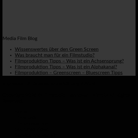
Media Film Blog
Wissenswertes über den Green Screen
Was braucht man für ein Filmstudio?
Filmproduktion Tipps – Was ist ein Achsensprung?
Filmproduktion Tipps – Was ist ein Alphakanal?
Filmproduktion – Greenscreen – Bluescreen Tipps
Impressum
//
Datenschutzerklärung
//
AGB
Copyright 2026 © Filmstudio Hannover - Ximpix
All Rights
Reserved.
home
Filmstudio
Filmproduktion
360 Grad Video
Service und Verleih