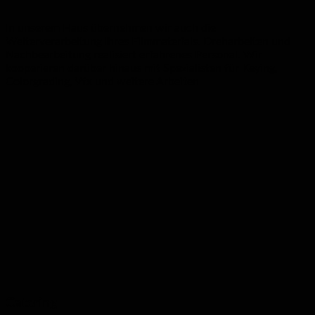
In unserem Haus übernehmen wir auch die
Weiterverarbeitung Ihres Filmmaterials. Dreharbeiten und
Nachbearbeitung realisiert erfahrenes Personal. Wir
kooperieren darüber hinaus mit Spezialisten für Keying,
Colorgrading, Vfx und weitere Arbeiten
Catering