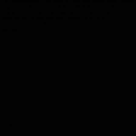
Für aufwendigere Produktionen kann das Studio einen halben
Tag vor dem eigentlichen Dreh vorbereitet und eingeleuchtet
werden. Wir haben einen flexiblem Zeitplan und ein
optimiertes Zeitmanagement, sodass Sie an Ihrem
Wunschtermin das Studio ohne Komplikationen benutzen
können.
Postproduktion