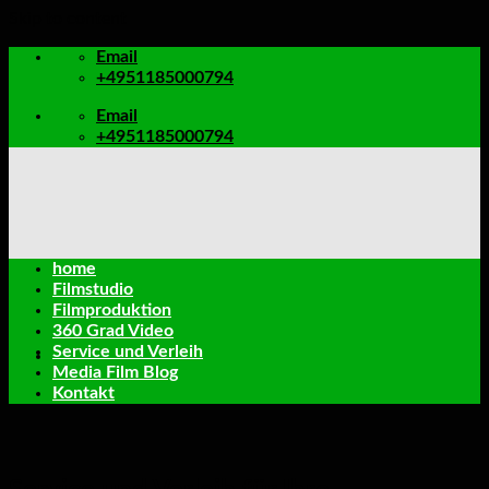
Skip to content
Email
+4951185000794
Email
+4951185000794
home
Filmstudio
Filmproduktion
360 Grad Video
Service und Verleih
Media Film Blog
Kontakt