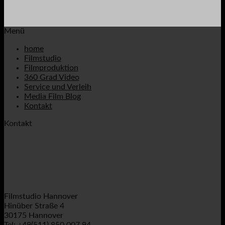
Menü
home
Filmstudio
Filmproduktion
360 Grad Video
Service und Verleih
Media Film Blog
Kontakt
Kontakt
Filmstudio Hannover
Hinüber Straße 4
30175 Hannover
Tel: +49(511) 850 007 94