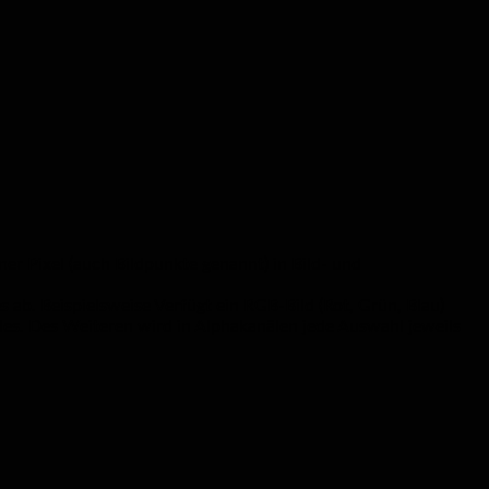
ner Pixel (auch Bildpunkte genannt) in Bild- und
ab. Beispielsweise Verfügt ein RGB-Bild (Rot, Grün, Blau)
des. Des Weiteren wird in Alphakanälen jede Auswahl jeweils