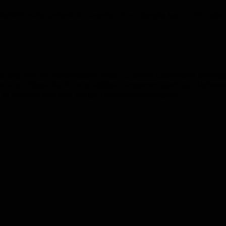
lle Grafikformate unterstützt werden. Zum Beispiel kennt JPG 
rbeitung, bei der verschiedene Bilder zu einem Gesamtbild über
der auch Opazität. Für eine völlige Transparenz steht ein Alphaw
 in Klartext also eine völlige Lichtundurchlässigkeit.