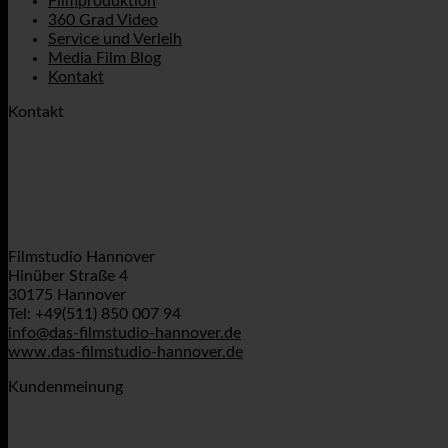
Filmproduktion
360 Grad Video
Service und Verleih
Media Film Blog
Kontakt
Kontakt
Filmstudio Hannover
Hinüber Straße 4
30175 Hannover
Tel: +49(511) 850 007 94
info@das-filmstudio-hannover.de
www.das-filmstudio-hannover.de
Kundenmeinung