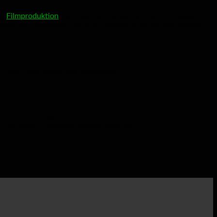
er
Filmproduktion
das Maximale herauszuholen. Wir geben
jektes! Wir kümmern uns drum. Zögere nicht mit uns Kontakt
” link=”http://www.das-filmstudio-
 Hannover
,
Imagefilm Produktion Hannover
,
 Produktion Hannover
,
Videoproduktion
.