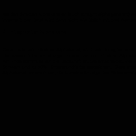
Bei den direkten Alphakanälen (auch straight alpha genannt) we
innerhalb der Datei wird dann nicht wie üblich mit drei Werten
2. Integrierter Alphakanal
Genau wie beim direkten Alphakanal, wird beim integrierten Al
Der wesentliche und einzige Unterschied zum direkten Alphaka
Am Ende kommt es auf die Deckkraft an. Sie entscheidet, viel 
Schwarz und zu 50% Hintergrundfarbe gespeichert. Diese Integ
Alphakanal unterstützen, die korrekte Anzeige des Bildes ermög