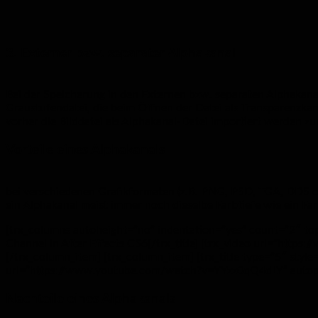
3. Externer bzw. separater Alphakanal
Bei der Speicherung in den Externen bzw. separaten Alphakanal
Graustufendatei, die beim Öffnen der Datei als Transparenzkan
vorher die Bilddatei als Alphakanal-Datei importiert werden zu
Vorteile eines Alphakanals
bei verschiedenen Grafikformaten (z.B. PNG, PSD, TGA, DDS od
ein Alphakanal meist immer noch dieselbe Farbtiefe wie ein Far
[trx_columns autoheight=”no” indentation=”yes” count=”2″ to
Channel in After Effects CS6[/trx_title] [trx_video url=”htt
[/trx_column_item] [trx_column_item] [trx_title type=”5″ style=
url=”https://www.youtube.com/watch?v=YYzz0qQ4dLY” autoplay
Nachteile eines Alphakanals