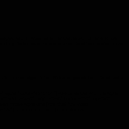
espeichert. Im Allgemeinen handelt es sich um eine simple
endung die korrekte Transparenz der Datei herzustellen, muss
lich zu den eigentlichen Bilddaten gespeichert. Dabei besitzt
le=”regular” color=”#515151″]How to Render with the Alpha
e=”off” width=”450″ height=”250″ bottom=”10″ top=”20″]
en mittels Alphakanal[/trx_title] [trx_video
=”20″] [/trx_column_item] [/trx_columns]