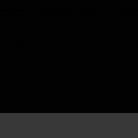
style=”regular” color=”#00a80c”]Das Filmstudio hilft Dir bei dein
screen oder die Betreuung und Planung deines gesamten Filmpro
edium” fullsize=”no” icon=”icon-left-open-mini” color=”#BDBDBD
es”]Zurück zum Media Film Blog[/trx_button]
Filmblog
,
Filmproduktion
,
Filmproduktion Hannover
,
Filmstudio
uktion Hannover
,
Unternehmensfilm Produktion Hannover
,
Video