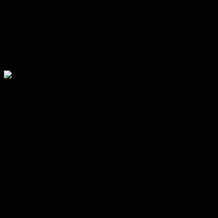
media film blog hannover
Filmproduktion Tipps – Was ist ein Alph
Posted on
September 9, 2015
May 20, 2018
by
Filmstudio
Was ist ein Alphakanal?
Der Alphakanal ist ein zusätzlicher Kanal, der zusätzlich zu de
Videobearbeitungsprogrammen speichert. Im Grunde sind sie e
Sie werden beim Öffnen eines Bildes automatisch erstellt und 
über einzelne Kanäle für jede dieser Farben. Außerdem verfügt
als Graustufenbild gespeichert.
Arten von Alphakanälen
Man kann Alphakanäle in drei unterschiedlichen Arten speich