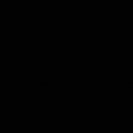
akanal?
n Farbinformationen in den Rastergrafiken, die Transparenz einzel
infache Graustufenbilder.
die Anzahl der Farbkanäle hängt immer vom Farbmodus des Bildes 
 es noch über einen unseparierten Kanal zur Bearbeitung des Bil
ern: