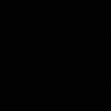
, werden die Transparenzinformationen in einet separate Datei g
al interpretiert werden muss. Um mittels der darstellenden Anw
r Darstellung eines Bildes mit externem Alphakanal.
er TIFF) werden im Alphakanal, Transparenzinformationen zusätz
bkanal eines Bildes.
p=”50″ bottom=”50″] [trx_column_item] [trx_title type=”5″ sty
ps://www.youtube.com/watch?v=Fgz1CkxtVoI” autoplay=”off” titl
”regular” color=”#515151″]Tutorial Photoshop: Personen freistell
=”off” title=”off” width=”450″ height=”250″ bottom=”10″ top