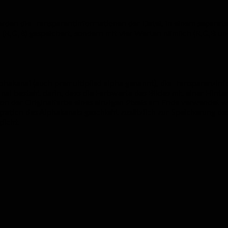
rden die Transparentinformationen der Datei, in einem separaten
 (R,G,B) gespeichert, sondern mit vier Werten nämlich (R,G,B und
phakanal (auch premultiplied alpha genannt), die Transparenzinf
nal besteht darin, dass die Farbwerte des Bildes mit einer Hint
von der Originalfarbe eines einzigen Pixels am Ende verwendet 
ration des Alphakanals geschieht zusätzlich zur Speicherung d
licht.