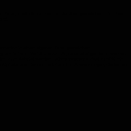
 Kanal, zusätzlich zu den Farbkanälen gespeichert. Ein Pixel
 α).
ormation in einem eigenen Kanal gespeichert.
ergrundfarbe im Verhältnis zum Alphakanal abgemischt werden.
wird. Zum Beispiel werden Halbtransparente Pixel zu 50% mit
es Alphakanals. Dadurch wird auch in Anwendungen, die keinen