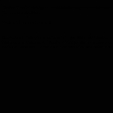
Großer Nachteil des Alphakanals ist allerdings, dass nicht a
Transparenz abbilden.
Was ist Alpha Blending
Das Alpha Blending ist eine Technik in der Bild und Videobea
Alphakanäle. Dabei ist ein Pixel ein Maß für die Transparenz o
bedeutet, dass alle Bildpunkte hinter dem Pixel überlagert sind,