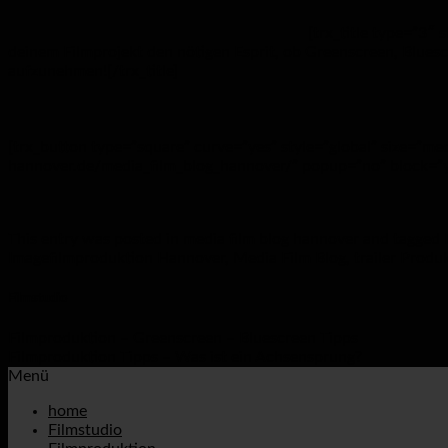
[trx_title type=”3″ 
deinem Filmprojekt den nötigen Esprit, ob Greenscreen, Blue
aufzunehmen![/trx_title]
[trx_button type=”square” curve=”yes” style=”global” size=”m
hannover.de/media_film_blog_hannover/” popup=”no” block=”y
This entry was posted in
media film blog hannover
and tagged
Imagefilmproduktion Hannover
,
Media Film Blog
,
trailer Prod
Filmstudio
Filmproduktion – Greenscreen – Bluescreen Tipps
Filmproduktion Tipps – Was ist ein Achsensprung?
Menü
home
Filmstudio