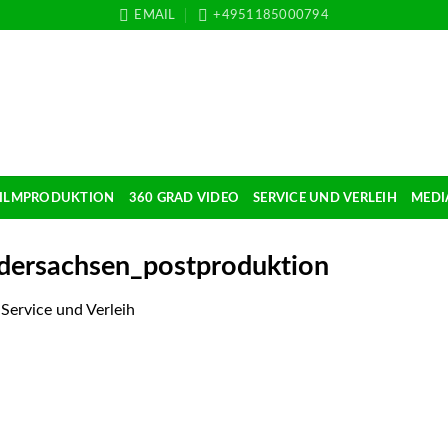
EMAIL
+4951185000794
FILMPRODUKTION
360 GRAD VIDEO
SERVICE UND VERLEIH
MEDI
edersachsen_postproduktion
n
Service und Verleih