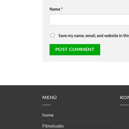
Name
*
Save my name, email, and website in thi
MENÜ
KO
home
Filmstudio