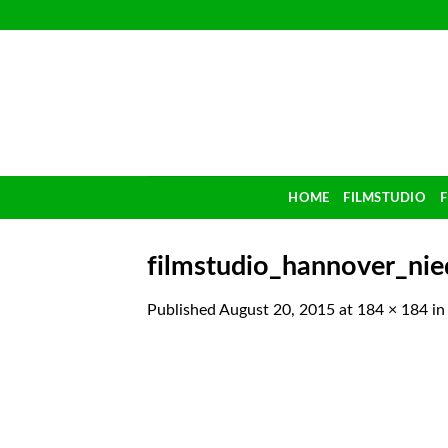
Skip
to
content
HOME
FILMSTUDIO
filmstudio_hannover_ni
Published
August 20, 2015
at
184 × 184
i