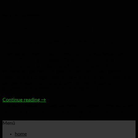
man für ein Filmstudio?
media film blog hannover
Was braucht man für ein Filmstudio?
Posted on
February 18, 2016
May 20, 2018
by
Filmstudio
Was braucht man für ein Filmstudio? Wie viel kostet ein
Filmstudio? Ein gut ausgestattetes Filmstudio bietet Platz für
Kreativität und professionelle Arbeit – hier werden Filme
vorbereitet, gedreht und geschnitten. Doch dazu gehört
zunächst die richtige Ausrüstung – Bild und Ton müssen mit
der geeigneten Technik und dem richtigen Material
aufgenommen werden, um ein optimales […]
Continue reading
→
Posted in
media film blog hannover
|
Tagged
Filmproduktion
Hannover
,
Filmstudio Hannover
,
Was braucht man für ein
Filmstudio?
,
Wie viel kostet ein Filmstudio?
Menü
home