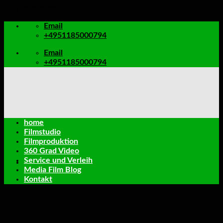
Skip to content
Email
+4951185000794
Email
+4951185000794
home
Filmstudio
Filmproduktion
360 Grad Video
Service und Verleih
Media Film Blog
Kontakt
Tag Archives:
Was braucht