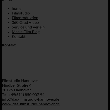
Menü
home
Filmstudio
Filmproduktion
360 Grad Video
Service und Verleih
Media Film Blog
Kontakt
Kontakt
Filmstudio Hannover
Hinüber Straße 4
30175 Hannover
Tel: +49(511) 850 007 94
info@das-filmstudio-hannover.de
www.das-filmstudio-hannover.de