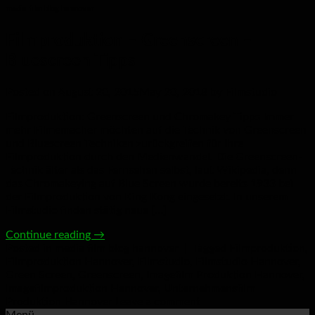
media film blog hannover
Filmproduktion – Greenscreen –
Bluescreen Tipps
Posted on
August 20, 2015
May 20, 2018
by
Filmstudio
Filmproduktion: Greenscreen und Chromakey Tipps Immer
mehr Filmemacher möchten auf die Technik von Greenscreen
und Bluescreen Techniken zurückgreifen für Ihre
Filmproduktion durch den Medienwandel. Die Greenscreen-
Technik älter als das Fernsehen selbst, laut Wikipedia, denn
das Chromakeying auf Blue Screen wurde bereits 1933 bei
der Filmproduktion von King Kong eingesetzt. In unserem
Filmstudio finden stätig neue […]
Continue reading
→
Posted in
media film blog hannover
|
Tagged
Filmproduktion
,
Filmproduktion Hannover
,
Filmstudio
,
Filmstudio Hannover
,
Green Screen
,
Greenscreen
,
Imagefilm Produktion Hannover
,
Imagefilmproduktion Hannover
,
Unternehmensfilm
Produktion Hannover
Leave a comment