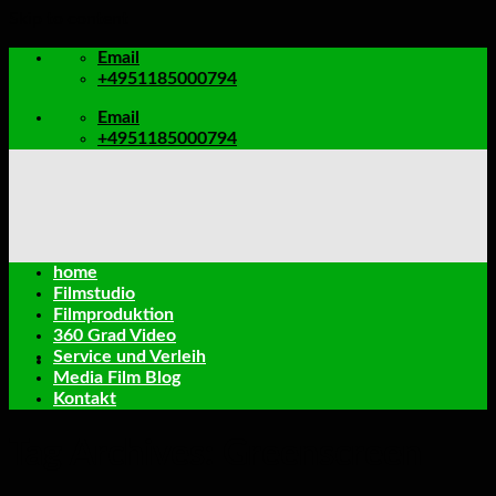
Skip to content
Email
+4951185000794
Email
+4951185000794
home
Filmstudio
Filmproduktion
360 Grad Video
Service und Verleih
Media Film Blog
Kontakt
Tag Archives:
Greenscreen